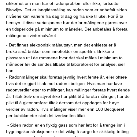
sikkerhet om man har et radonproblem eller ikke, fortsetter
Birovljev. Det er langtidsmåling av radon som er anbefalt siden
nivåene kan variere fra dag til dag og fra uke til uke. For å ta
hensyn til disse variasjonene bør derfor målingene gjøres over
en tidsperiode på minimum to måneder. Det anbefales å foreta
målingene i vinterhalvåret.
- Det finnes elektronisk måleutstyr, men det enkleste er å
bruke små brikker som inneholder en sporfilm. Brikkene
plasseres ut i de rommene hvor det skal måles i minimum to
måneder før de sendes tilbake til laboratoriet for analyse, sier
han.
- Radonmålinger skal foretas jevnlig hvert femte år, eller oftere
hvis det er gjort tiltak mot radon i boligen. Hvis man har lave
radonverdier etter to målinger, kan målinger foretas hvert tiende
år. Tiltak Selv om styret ikke har plikt til å foreta målinger, har de
plikt til å gjennomføre tiltak dersom det oppdages for høye
verdier av radon. Hvis målinger viser mer enn 100 Becquerel
per kubikkmeter skal det iverksettes tiltak:
- Siden radon er en flyktig gass som har lett for å trenge inn i
bygningskonstruksjoner er det viktig å sørge for skikkelig tetting