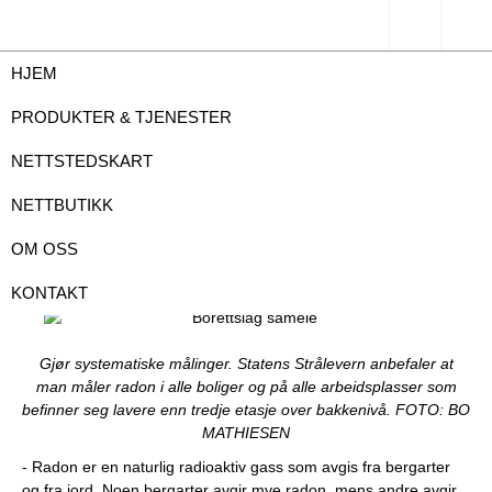
HJEM
Få bukt med usikkerheten rundt radon
PRODUKTER & TJENESTER
NETTSTEDSKART
NETTBUTIKK
Det er ikke pålagt å måle radon i borettslag og sameier for
annet enn de leilighetene som leies ut. Som ansvarlig for
OM OSS
vedlikeholdet bør allikevel styrene sørge for at det
gjøres systematiske målinger.
KONTAKT
Gjør systematiske målinger. Statens Strålevern anbefaler at
man måler radon i alle boliger og på alle arbeidsplasser som
befinner seg lavere enn tredje etasje over bakkenivå. FOTO: BO
MATHIESEN
- Radon er en naturlig radioaktiv gass som avgis fra bergarter
og fra jord. Noen bergarter avgir mye radon, mens andre avgir