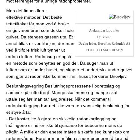
mot terrenget for å unngå radonproblemer.
Men det finnes flere
effektive metoder. Det beste
tettetiltaket får man ved å bruke
en gulvmembran som dekker hele
Aleksandar Birovljev
gulvet. Da stenges gassen ute. Et
Dr. scient.
annet tiltak er ventilasjon, der man
Daglig leder, Eurofins Radonlab AS
ved å tilføre frisk luft tynner ut
FOTO: BO MATHIESEN
radon i luften. Radonsug er også
en metode som benyttes en god del. Da suger man ut
luften som er under huset, og skaper et undertrykk under gulvet
som gjør at radon ikke kommer inn i huset, forklarer Birovljev.
Beslutningsvegring Beslutningsprosessene i borettslag og
sameier går ofte tregt. Mange skal mene og mange skal
uttale seg før man tar avgjørelser. Når det kommer til
radonkartlegging bør det ikke være en vanskelig beslutning for
et styre å ta:
- Det koster lite å gjøre en skikkelig radonkartlegging og
målingene er heller ikke til sjenanse for beboerne mens de
pågår. Å måle er den eneste måten å skaffe seg kunnskap om
radonnivåene. Foretar man måling slipper beboerne å lure på