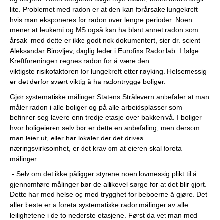
lite. Problemet med radon er at den kan forårsake lungekreft
hvis man eksponeres for radon over lengre perioder. Noen
mener at leukemi og MS også kan ha blant annet radon som
årsak, med dette er ikke godt nok dokumentert, sier dr. scient
Aleksandar Birovljev, daglig leder i Eurofins Radonlab. I følge
Kreftforeningen regnes radon for å være den
viktigste risikofaktoren for lungekreft etter røyking. Helsemessig
er det derfor svært viktig å ha radontrygge boliger.
Gjør systematiske målinger Statens Strålevern anbefaler at man
måler radon i alle boliger og på alle arbeidsplasser som
befinner seg lavere enn tredje etasje over bakkenivå. I boliger
hvor boligeieren selv bor er dette en anbefaling, men dersom
man leier ut, eller har lokaler der det drives
næringsvirksomhet, er det krav om at eieren skal foreta
målinger.
- Selv om det ikke påligger styrene noen lovmessig plikt til å
gjennomføre målinger bør de allikevel sørge for at det blir gjort.
Dette har med helse og med trygghet for beboerne å gjøre. Det
aller beste er å foreta systematiske radonmålinger av alle
leilighetene i de to nederste etasjene. Først da vet man med