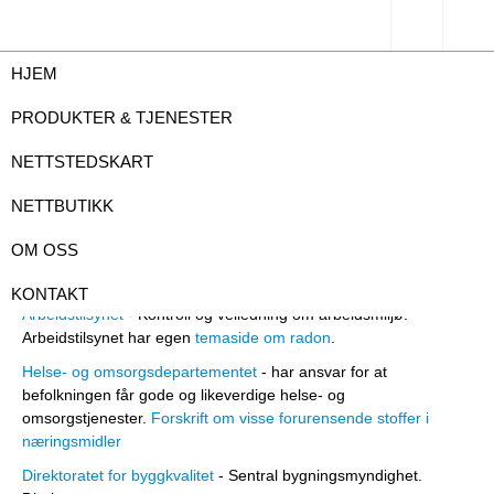
HJEM
Radon ressurser
PRODUKTER & TJENESTER
NETTSTEDSKART
NETTBUTIKK
Ytterligere informasjon om diverse
OM OSS
aspekter av radonproblematikken.
KONTAKT
Arbeidstilsynet
- Kontroll og veiledning om arbeidsmiljø.
Arbeidstilsynet har egen
temaside om radon
.
Helse- og omsorgsdepartementet
- har ansvar for at
befolkningen får gode og likeverdige helse- og
omsorgstjenester.
Forskrift om visse forurensende stoffer i
næringsmidler
Direktoratet for byggkvalitet
- Sentral bygningsmyndighet.