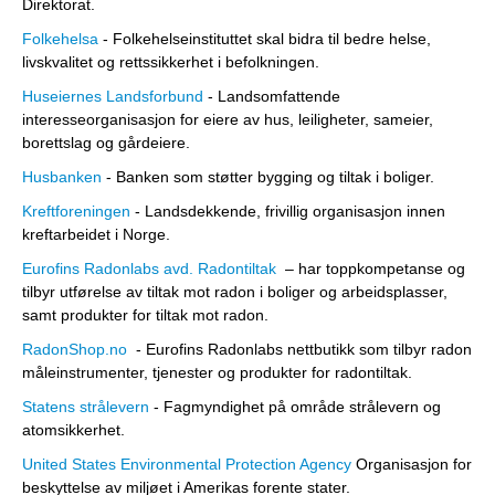
Direktorat.
Folkehelsa
- Folkehelseinstituttet skal bidra til bedre helse,
livskvalitet og rettssikkerhet i befolkningen.
Huseiernes Landsforbund
- Landsomfattende
interesseorganisasjon for eiere av hus, leiligheter, sameier,
borettslag og gårdeiere.
Husbanken
- Banken som støtter bygging og tiltak i boliger.
Kreftforeningen
- Landsdekkende, frivillig organisasjon innen
kreftarbeidet i Norge.
Eurofins Radonlabs avd. Radontiltak
– har toppkompetanse og
tilbyr utførelse av tiltak mot radon i boliger og arbeidsplasser,
samt produkter for tiltak mot radon.
RadonShop.no
- Eurofins Radonlabs nettbutikk som tilbyr radon
måleinstrumenter, tjenester og produkter for radontiltak.
Statens strålevern
- Fagmyndighet på område strålevern og
atomsikkerhet.
United States Environmental Protection Agency
Organisasjon for
beskyttelse av miljøet i Amerikas forente stater.